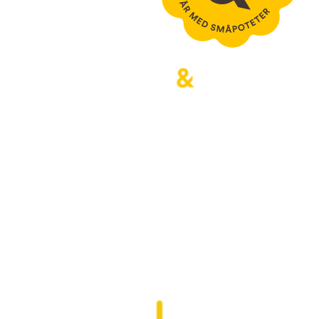
Bjertnæs & Hoel tror det er 
viktigere enn noen gang å ha et 
nært forhold til jorda og maten vi 
spiser. Vi dyrker grønnsaker og 
poteter for alle som bryr seg om 
gode råvarer og hvordan disse er 
laget. Bla videre for å se hvordan vi 
tenker og jobber.