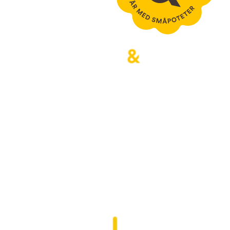
Bjertnæs & Hoel tror det er 
viktigere enn noen gang å ha et 
nært forhold til jorda og maten vi 
spiser. Vi dyrker grønnsaker og 
poteter for alle som bryr seg om 
gode råvarer og hvordan disse er 
laget. Bla videre for å se hvordan vi 
tenker og jobber.